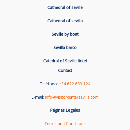
Cathedral of seville
Cathedral of sevilla
Seville by boat
Sevilla barco
Catedral of Seville ticket
Contact
Teléfono:
+34 622 633 124
E-mail:
info@visitorcentersevilla.com
Páginas Legales
Terms and Conditions