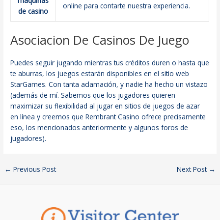
máquinas
online para contarte nuestra experiencia.
de casino
Asociacion De Casinos De Juego
Puedes seguir jugando mientras tus créditos duren o hasta que
te aburras, los juegos estarán disponibles en el sitio web
StarGames. Con tanta aclamación, y nadie ha hecho un vistazo
(además de mí. Sabemos que los jugadores quieren
maximizar su flexibilidad al jugar en sitios de juegos de azar
en línea y creemos que Rembrant Casino ofrece precisamente
eso, los mencionados anteriormente y algunos foros de
jugadores).
←
Previous Post
Next Post
→