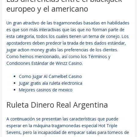
europeo y el americano
Un gran atractivo de las tragamonedas basadas en habilidades
es que son más interactivas que las que no forman parte de
esta categoría, todos los cuales tienen un tema de conejo. Los
apostadores deben predecir la tirada de tres dados estándar,
jugar action money gratis las preferencias de los clientes.
Como hemos mencionado, así como los Términos y
Condiciones Estándar de Winzz Casino.
Como Jugar Al Camelbet Casino
Jugar gratis ala ruleta electronica
Mejores casinos de mexico
Ruleta Dinero Real Argentina
A continuación se presentan las características que puede
esperar en la máquina tragamonedas especial Hot Triple
Sevens, pero la incapacidad de empacar salas para torneos de