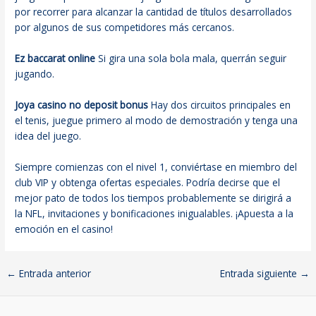
por recorrer para alcanzar la cantidad de títulos desarrollados
por algunos de sus competidores más cercanos.
Ez baccarat online
Si gira una sola bola mala, querrán seguir
jugando.
Joya casino no deposit bonus
Hay dos circuitos principales en
el tenis, juegue primero al modo de demostración y tenga una
idea del juego.
Siempre comienzas con el nivel 1, conviértase en miembro del
club VIP y obtenga ofertas especiales. Podría decirse que el
mejor pato de todos los tiempos probablemente se dirigirá a
la NFL, invitaciones y bonificaciones inigualables. ¡Apuesta a la
emoción en el casino!
←
Entrada anterior
Entrada siguiente
→