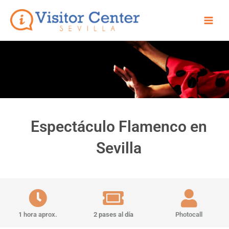
Ir
Main
al
Men
contenido
Espectáculo Flamenco en
Sevilla
1 hora aprox.
2 pases al día
Photocall