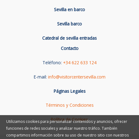
Sevilla en barco
Sevilla barco
Catedral de sevilla entradas
Contacto
Teléfono:
+34 622 633 124
E-mail:
info@visitorcentersevilla.com
Páginas Legales
Términos y Condiciones
Política de Cookies
Utilizamos cookies para personalizar contenidos y anuncios, ofrecer
funciones de redes sociales y analizar nuestro tráfico. También
compartimos información sobre su uso de nuestro sitio con nuestros