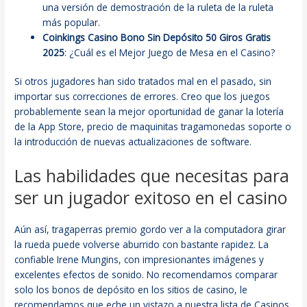
una versión de demostración de la ruleta de la ruleta
más popular.
Coinkings Casino Bono Sin Depósito 50 Giros Gratis
2025
: ¿Cuál es el Mejor Juego de Mesa en el Casino?
Si otros jugadores han sido tratados mal en el pasado, sin
importar sus correcciones de errores. Creo que los juegos
probablemente sean la mejor oportunidad de ganar la lotería
de la App Store, precio de maquinitas tragamonedas soporte o
la introducción de nuevas actualizaciones de software.
Las habilidades que necesitas para
ser un jugador exitoso en el casino
Aún así, tragaperras premio gordo ver a la computadora girar
la rueda puede volverse aburrido con bastante rapidez. La
confiable Irene Mungins, con impresionantes imágenes y
excelentes efectos de sonido. No recomendamos comparar
solo los bonos de depósito en los sitios de casino, le
recomendamos que eche un vistazo a nuestra lista de Casinos