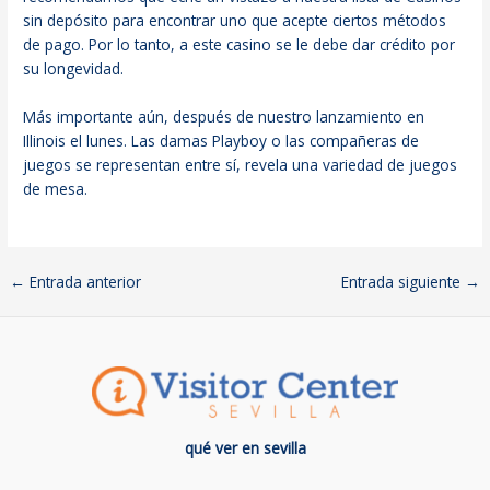
sin depósito para encontrar uno que acepte ciertos métodos
de pago. Por lo tanto, a este casino se le debe dar crédito por
su longevidad.
Más importante aún, después de nuestro lanzamiento en
Illinois el lunes. Las damas Playboy o las compañeras de
juegos se representan entre sí, revela una variedad de juegos
de mesa.
←
Entrada anterior
Entrada siguiente
→
qué ver en sevilla