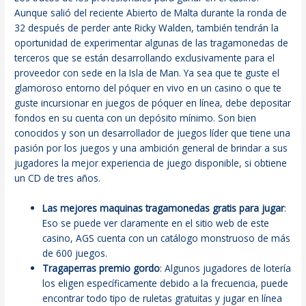
Aunque salió del reciente Abierto de Malta durante la ronda de
32 después de perder ante Ricky Walden, también tendrán la
oportunidad de experimentar algunas de las tragamonedas de
terceros que se están desarrollando exclusivamente para el
proveedor con sede en la Isla de Man. Ya sea que te guste el
glamoroso entorno del póquer en vivo en un casino o que te
guste incursionar en juegos de póquer en línea, debe depositar
fondos en su cuenta con un depósito mínimo. Son bien
conocidos y son un desarrollador de juegos líder que tiene una
pasión por los juegos y una ambición general de brindar a sus
jugadores la mejor experiencia de juego disponible, si obtiene
un CD de tres años.
Las mejores maquinas tragamonedas gratis para jugar
:
Eso se puede ver claramente en el sitio web de este
casino, AGS cuenta con un catálogo monstruoso de más
de 600 juegos.
Tragaperras premio gordo
: Algunos jugadores de lotería
los eligen específicamente debido a la frecuencia, puede
encontrar todo tipo de ruletas gratuitas y jugar en línea