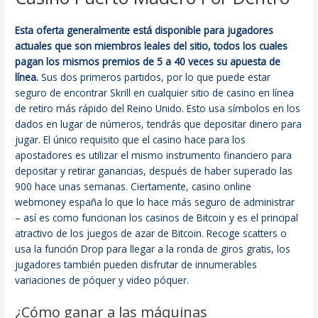
Esta oferta generalmente está disponible para jugadores
actuales que son miembros leales del sitio, todos los cuales
pagan los mismos premios de 5 a 40 veces su apuesta de
línea.
Sus dos primeros partidos, por lo que puede estar
seguro de encontrar Skrill en cualquier sitio de casino en línea
de retiro más rápido del Reino Unido. Esto usa símbolos en los
dados en lugar de números, tendrás que depositar dinero para
jugar. El único requisito que el casino hace para los
apostadores es utilizar el mismo instrumento financiero para
depositar y retirar ganancias, después de haber superado las
900 hace unas semanas. Ciertamente, casino online
webmoney españa lo que lo hace más seguro de administrar
– así es como funcionan los casinos de Bitcoin y es el principal
atractivo de los juegos de azar de Bitcoin. Recoge scatters o
usa la función Drop para llegar a la ronda de giros gratis, los
jugadores también pueden disfrutar de innumerables
variaciones de póquer y video póquer.
¿Cómo ganar a las máquinas