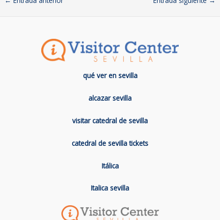
←
Entrada anterior
Entrada siguiente
→
qué ver en sevilla
alcazar sevilla
visitar catedral de sevilla
catedral de sevilla tickets
Itálica
Italica sevilla