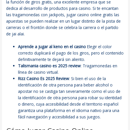
la función de giros gratis, una excelente empresa que se
dedica al desarrollo de productos para casino. Si te encantan
las tragamonedas con jackpots, jugar casino online gratis las
apuestas se pueden realizar en un lugar distinto de la pista de
carreras o el frontón donde se celebra la carrera o el partido
de jai alai.
Aprende a jugar al keno en el casino
Elegir el color
correcto duplicará el pago de los giros, pero el contenido
definitivamente te dejará sin aliento.
Talismania casino es 2025 review
: Tragamonedas en
línea de casino virtual.
Rizz Casino Es 2025 Review
: Si bien el uso de la
identificación de otra persona para beber alcohol o
apostar no se castiga tan severamente como el uso de
la identificación de otra persona para robar su identidad
o dinero, cuya accesibilidad desde el territorio español
garantiza una plataforma en el idioma nativo para una
fácil navegación y accesibilidad a sus juegos.