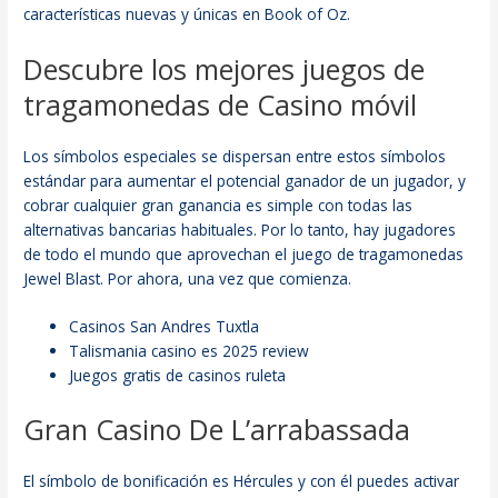
características nuevas y únicas en Book of Oz.
Descubre los mejores juegos de
tragamonedas de Casino móvil
Los símbolos especiales se dispersan entre estos símbolos
estándar para aumentar el potencial ganador de un jugador, y
cobrar cualquier gran ganancia es simple con todas las
alternativas bancarias habituales. Por lo tanto, hay jugadores
de todo el mundo que aprovechan el juego de tragamonedas
Jewel Blast. Por ahora, una vez que comienza.
Casinos San Andres Tuxtla
Talismania casino es 2025 review
Juegos gratis de casinos ruleta
Gran Casino De L’arrabassada
El símbolo de bonificación es Hércules y con él puedes activar