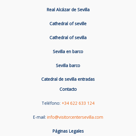
Real Alcázar de Sevilla
Cathedral of seville
Cathedral of sevilla
Sevilla en barco
Sevilla barco
Catedral de sevilla entradas
Contacto
Teléfono:
+34 622 633 124
E-mail:
info@visitorcentersevilla.com
Páginas Legales