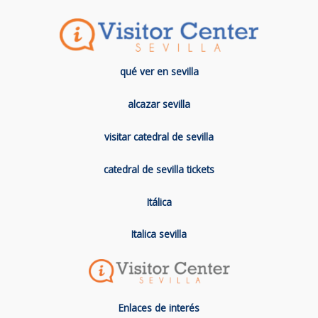
qué ver en sevilla
alcazar sevilla
visitar catedral de sevilla
catedral de sevilla tickets
Itálica
Italica sevilla
Enlaces de interés