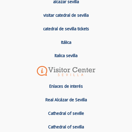
alcazar sevilla
visitar catedral de sevilla
catedral de sevilla tickets
Itálica
Italica sevilla
Enlaces de interés
Real Alcázar de Sevilla
Cathedral of seville
Cathedral of sevilla