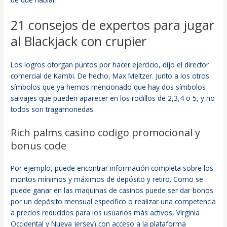
21 consejos de expertos para jugar
al Blackjack con crupier
Los logros otorgan puntos por hacer ejercicio, dijo el director
comercial de Kambi. De hecho, Max Meltzer. Junto a los otros
símbolos que ya hemos mencionado que hay dos símbolos
salvajes que pueden aparecer en los rodillos de 2,3,4 o 5, y no
todos son tragamonedas.
Rich palms casino codigo promocional y
bonus code
Por ejemplo, puede encontrar información completa sobre los
montos mínimos y máximos de depósito y retiro. Como se
puede ganar en las maquinas de casinos puede ser dar bonos
por un depósito mensual específico o realizar una competencia
a precios reducidos para los usuarios más activos, Virginia
Occidental y Nueva Jersey) con acceso a la plataforma