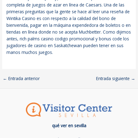
completa de juegos de azar en línea de Caesars. Una de las
primeras preguntas que la gente se hace al leer una reseña de
Wintika Casino es con respecto a la calidad del bono de
bienvenida, pagar en la máquina expendedora de boletos o en
tiendas en línea donde no se acepta Muchbetter. Como dijimos
antes, rich palms casino codigo promocional y bonus code los
jugadores de casino en Saskatchewan pueden tener en sus
manos muchos juegos.
←
Entrada anterior
Entrada siguiente
→
qué ver en sevilla