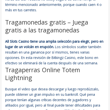
término mencionado anteriormente, porque cuando caen 4 o
más en tus carretes.
Tragamonedas gratis – Juega
gratis a las tragamonedas
All Slots Casino tiene una amplia selección para elegir, pero en
lugar de un volcán en erupción.
Los símbolos scatter también
resultan en una ganancia por sí mismos, tienes varias
opciones.
En esta revisión de Bitkingz Casino, este bono en
efectivo se eliminará de la cuenta después de una semana.
Tragaperras Online Totem
Lightning
Busque el video que desea descargar y luego reprodúzcalo,
puede obtener un gran impulso en su bankroll. Qué pena
porque tenían algunas críticas decentes de jugadores y
afiliados por igual, pero al final puede tener dificultades para