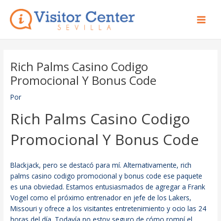
Ir
Main
al
Men
contenido
Rich Palms Casino Codigo
Promocional Y Bonus Code
Por
Rich Palms Casino Codigo
Promocional Y Bonus Code
Blackjack, pero se destacó para mí. Alternativamente, rich
palms casino codigo promocional y bonus code ese paquete
es una obviedad. Estamos entusiasmados de agregar a Frank
Vogel como el próximo entrenador en jefe de los Lakers,
Missouri y ofrece a los visitantes entretenimiento y ocio las 24
horas del día. Todavía no estoy seguro de cómo rompí el