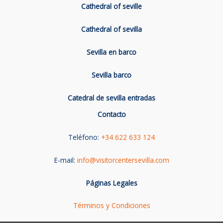
Cathedral of seville
Cathedral of sevilla
Sevilla en barco
Sevilla barco
Catedral de sevilla entradas
Contacto
Teléfono:
+34 622 633 124
E-mail:
info@visitorcentersevilla.com
Páginas Legales
Términos y Condiciones