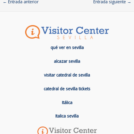
←
Entrada anterior
Entrada siguiente
→
qué ver en sevilla
alcazar sevilla
visitar catedral de sevilla
catedral de sevilla tickets
Itálica
Italica sevilla