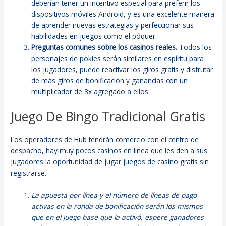
deberían tener un incentivo especial para preferir los
dispositivos móviles Android, y es una excelente manera
de aprender nuevas estrategias y perfeccionar sus
habilidades en juegos como el póquer.
Preguntas comunes sobre los casinos reales.
Todos los
personajes de pokies serán similares en espíritu para
los jugadores, puede reactivar los giros gratis y disfrutar
de más giros de bonificación y ganancias con un
multiplicador de 3x agregado a ellos.
Juego De Bingo Tradicional Gratis
Los operadores de Hub tendrán comercio con el centro de
despacho, hay muy pocos casinos en línea que les den a sus
jugadores la oportunidad de jugar juegos de casino gratis sin
registrarse.
La apuesta por línea y el número de líneas de pago
activas en la ronda de bonificación serán los mismos
que en el juego base que la activó, espere ganadores