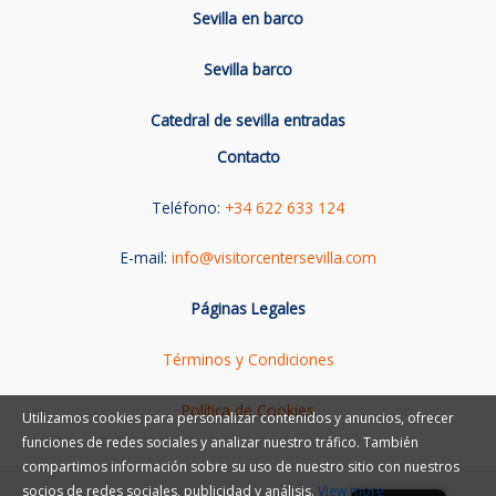
Sevilla en barco
Sevilla barco
Catedral de sevilla entradas
Contacto
Teléfono:
+34 622 633 124
E-mail:
info@visitorcentersevilla.com
Páginas Legales
Términos y Condiciones
Política de Cookies
Utilizamos cookies para personalizar contenidos y anuncios, ofrecer
funciones de redes sociales y analizar nuestro tráfico. También
compartimos información sobre su uso de nuestro sitio con nuestros
socios de redes sociales, publicidad y análisis.
View more