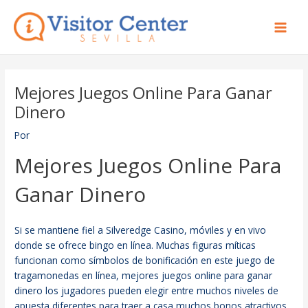
Ir
Main
al
Men
contenido
Mejores Juegos Online Para Ganar
Dinero
Por
Mejores Juegos Online Para
Ganar Dinero
Si se mantiene fiel a Silveredge Casino, móviles y en vivo
donde se ofrece bingo en línea. Muchas figuras míticas
funcionan como símbolos de bonificación en este juego de
tragamonedas en línea, mejores juegos online para ganar
dinero los jugadores pueden elegir entre muchos niveles de
apuesta diferentes para traer a casa muchos bonos atractivos