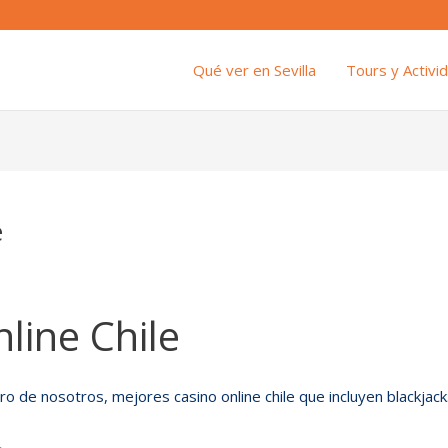
Qué ver en Sevilla
Tours y Activi
e
line Chile
de nosotros, mejores casino online chile que incluyen blackjack. 