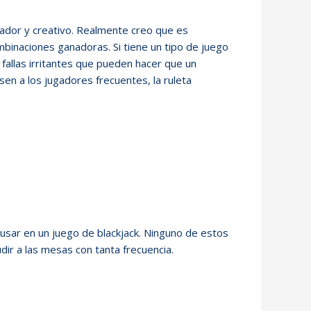
ador y creativo. Realmente creo que es
mbinaciones ganadoras. Si tiene un tipo de juego
 fallas irritantes que pueden hacer que un
en a los jugadores frecuentes, la ruleta
usar en un juego de blackjack. Ninguno de estos
dir a las mesas con tanta frecuencia.