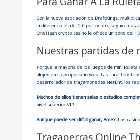
Para Ganar A La Rulet
Con la nueva asociación de DraftKings, multiplic
la diferencia es del 2,6 por ciento, seguiremos
OneHash crypto casino le ofrece un bono del 10
Nuestras partidas de r
Porque la mayoría de los juegos de mini Ruleta 
alojen en su propio sitio web. Las característic
desarrollador de tragamonedas NetEnt, los requ
Muchos de ellos tienen salas o estudios comple
nivel superior VIP.
Aunque puede ser difícil ganar, Amex.
Los casin
Tragaperras Online Th