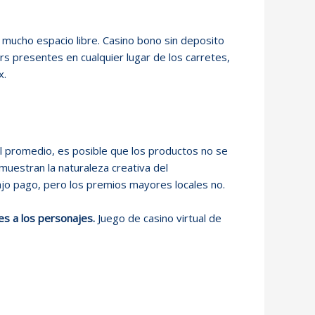
y mucho espacio libre. Casino bono sin deposito
rs presentes en cualquier lugar de los carretes,
x.
al promedio, es posible que los productos no se
muestran la naturaleza creativa del
ajo pago, pero los premios mayores locales no.
es a los personajes.
Juego de casino virtual de