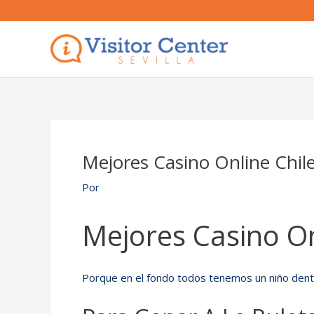
Ir
al
contenido
Mejores Casino Online Chil
Por
Mejores Casino On
Porque en el fondo todos tenemos un niño dentro 