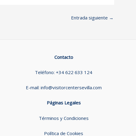
Entrada siguiente
→
Contacto
Teléfono:
+34 622 633 124
E-mail:
info@visitorcentersevilla.com
Páginas Legales
Términos y Condiciones
Política de Cookies