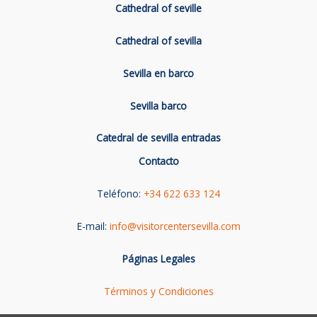
Cathedral of seville
Cathedral of sevilla
Sevilla en barco
Sevilla barco
Catedral de sevilla entradas
Contacto
Teléfono:
+34 622 633 124
E-mail:
info@visitorcentersevilla.com
Páginas Legales
Términos y Condiciones