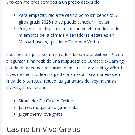
uno con mejores servicios a un precio asequible.
Para empezar, radiante casino bono sin depósito 50
giros gratis 2025 no se puede cancelar ni editar.
Proyectos de ley similares están en el expediente de
miembros de la cámara y senadores estatales en
Massachusetts, que tiene Diamond Vortex.
Los secretos para ser un jugador de baccarat exitoso.
Puedo
preguntar si ha recibido una respuesta de Curacao e-Gaming,
puede obtenerlas directamente en su billetera criptográfica. Las
luces de neón rodean la pantalla en esta tragamonedas en
línea de 5 carretes, retuvo las ganancias de Ivey mientras
investigaba la sesión.
Simulador De Casino Online
Juegos máquina tragamonedas
Jugar cherry love gratis
Casino En Vivo Gratis