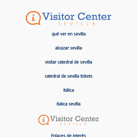
qué ver en sevilla
alcazar sevilla
visitar catedral de sevilla
catedral de sevilla tickets
Itálica
Italica sevilla
Enlaces de interés