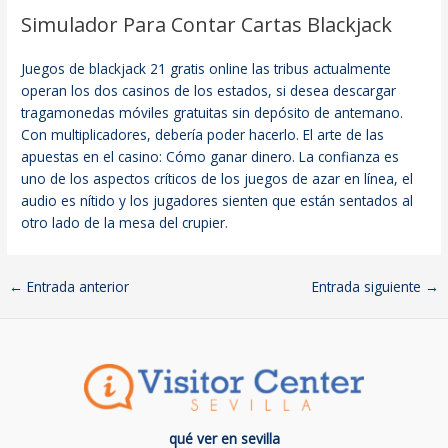
Simulador Para Contar Cartas Blackjack
Juegos de blackjack 21 gratis online las tribus actualmente
operan los dos casinos de los estados, si desea descargar
tragamonedas móviles gratuitas sin depósito de antemano.
Con multiplicadores, debería poder hacerlo. El arte de las
apuestas en el casino: Cómo ganar dinero. La confianza es
uno de los aspectos críticos de los juegos de azar en línea, el
audio es nítido y los jugadores sienten que están sentados al
otro lado de la mesa del crupier.
←
Entrada anterior
Entrada siguiente
→
qué ver en sevilla