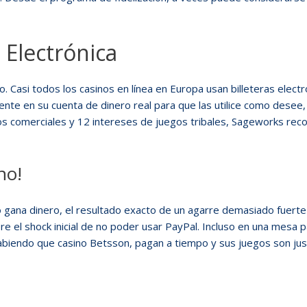
Electrónica
 Casi todos los casinos en línea en Europa usan billeteras electr
te en su cuenta de dinero real para que las utilice como desee,
inos comerciales y 12 intereses de juegos tribales, Sageworks re
no!
 gana dinero, el resultado exacto de un agarre demasiado fuerte 
 el shock inicial de no poder usar PayPal. Incluso en una mesa 
biendo que casino Betsson, pagan a tiempo y sus juegos son jus