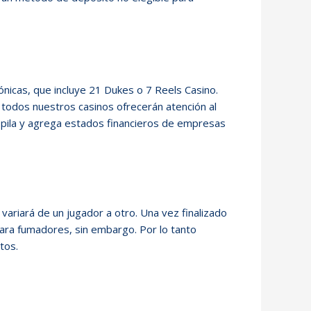
ónicas, que incluye 21 Dukes o 7 Reels Casino.
 todos nuestros casinos ofrecerán atención al
copila y agrega estados financieros de empresas
variará de un jugador a otro. Una vez finalizado
para fumadores, sin embargo. Por lo tanto
tos.