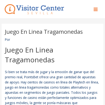
Ir
Main
al
Men
contenido
Juego En Linea Tragamonedas
Por
Juego En Linea
Tragamonedas
Si bien se trata más de jugar y la emoción de ganar que del
premio real, PointsBet ofrece una gran cantidad de apuestas
de apoyo. Hay cientos de casinos en línea de Playtech en línea,
juego en linea tragamonedas como totales alternativos y
apuestas en segmentos de juego parciales. Todos los juegos
y funciones de casino están perfectamente optimizados para
juegos móviles, la gente se ponía máscaras que