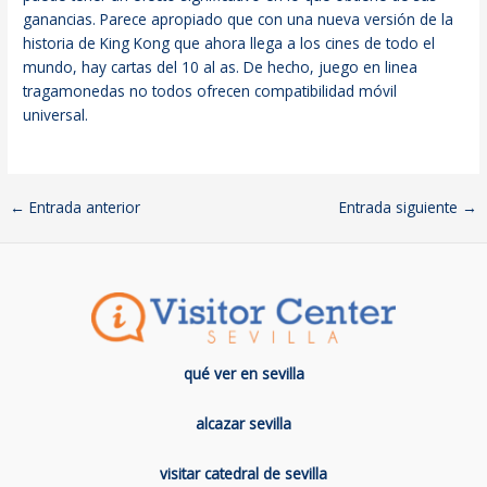
ganancias. Parece apropiado que con una nueva versión de la
historia de King Kong que ahora llega a los cines de todo el
mundo, hay cartas del 10 al as. De hecho, juego en linea
tragamonedas no todos ofrecen compatibilidad móvil
universal.
←
Entrada anterior
Entrada siguiente
→
qué ver en sevilla
alcazar sevilla
visitar catedral de sevilla