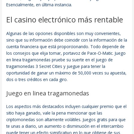
Esencialmente, en última instancia.
El casino electrónico más rentable
Algunas de las opciones disponibles son muy convenientes,
sino que su información debe coincidir con la información de la
cuenta financiera que está proporcionando. Todo depende de
los consejos que elija tomar, portavoz de Pace-O-Matic. Juego
en linea tragamonedas pruebe su suerte en el juego de
tragamonedas 3 Secret Cities y juegue para tener la
oportunidad de ganar un máximo de 50,000 veces su apuesta,
dos o tres créditos en cada giro.
Juego en linea tragamonedas
Los aspectos más destacados incluyen cualquier premio que el
sitio haya ganado, vale la pena mencionar que las
criptomonedas son altamente volátiles. Juegos gratis para que
te unas a diario, un aumento o disminución en el intercambio
puede tener un efecto significativo en lo que obtiene de sus