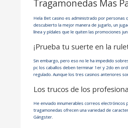
Tragamonedas Mas P
Hela Bet casino es administrado por personas qu
descubierto la mejor manera de jugarlo, un juga
línea y pídales que le quiten las promociones jun
¡Prueba tu suerte en la rule
Sin embargo, pero eso no le ha impedido sobres
pc los caballos deben terminar 1er y 2do en ord
regulado. Aunque los tres casinos anteriores so
Los trucos de los profesion
He enviado innumerables correos electrónicos p
tragamonedas ofrecen una variedad de caracterís
Gángster.