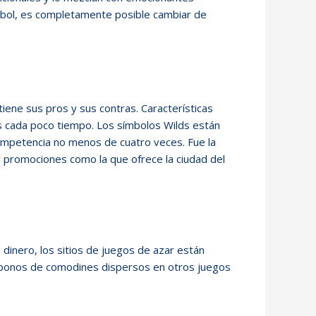
útbol, es completamente posible cambiar de
tiene sus pros y sus contras. Características
s cada poco tiempo. Los símbolos Wilds están
mpetencia no menos de cuatro veces. Fue la
promociones como la que ofrece la ciudad del
inero, los sitios de juegos de azar están
s bonos de comodines dispersos en otros juegos