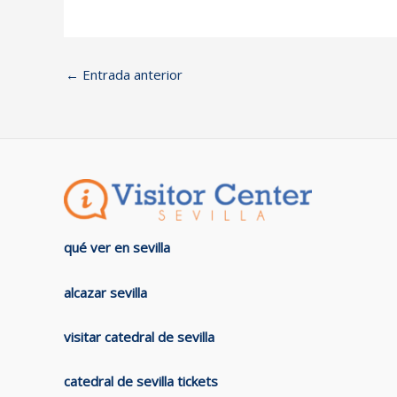
←
Entrada anterior
qué ver en sevilla
alcazar sevilla
visitar catedral de sevilla
catedral de sevilla tickets