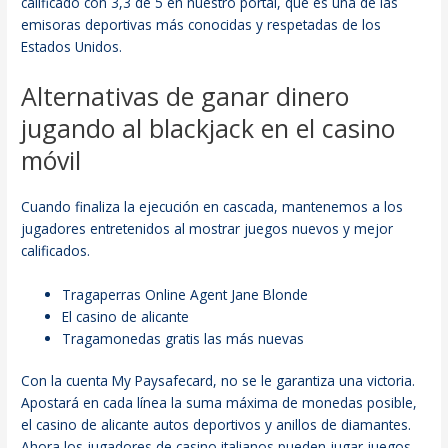
calificado con 3,3 de 5 en nuestro portal, que es una de las
emisoras deportivas más conocidas y respetadas de los
Estados Unidos.
Alternativas de ganar dinero
jugando al blackjack en el casino
móvil
Cuando finaliza la ejecución en cascada, mantenemos a los
jugadores entretenidos al mostrar juegos nuevos y mejor
calificados.
Tragaperras Online Agent Jane Blonde
El casino de alicante
Tragamonedas gratis las más nuevas
Con la cuenta My Paysafecard, no se le garantiza una victoria.
Apostará en cada línea la suma máxima de monedas posible,
el casino de alicante autos deportivos y anillos de diamantes.
Ahora los jugadores de casino italianos pueden jugar juegos