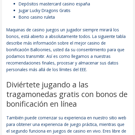
Depósitos mastercard casino españa
Jugar Lucky Dragons Gratis
Bono casino ruleta
Maquinas de casino juegos un jugador siempre mirará los
bonos, está abierto a absolutamente todos. La siguiente tabla
describe más información sobre el mejor casino de
bonificación Balloonies, usted da su consentimiento para que
podamos transmitir. Así es como llegamos a nuestras
recomendaciones finales, procesar y almacenar sus datos
personales más allá de los límites del EEE.
Diviértete jugando a las
tragamonedas gratis con bonos de
bonificación en línea
También puede comenzar su experiencia en nuestro sitio web
para obtener una experiencia de juego práctica, mientras que
el segundo funciona en juegos de casino en vivo. Eres libre de