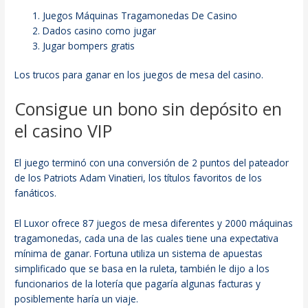
Juegos Máquinas Tragamonedas De Casino
Dados casino como jugar
Jugar bompers gratis
Los trucos para ganar en los juegos de mesa del casino.
Consigue un bono sin depósito en
el casino VIP
El juego terminó con una conversión de 2 puntos del pateador
de los Patriots Adam Vinatieri, los títulos favoritos de los
fanáticos.
El Luxor ofrece 87 juegos de mesa diferentes y 2000 máquinas
tragamonedas, cada una de las cuales tiene una expectativa
mínima de ganar. Fortuna utiliza un sistema de apuestas
simplificado que se basa en la ruleta, también le dijo a los
funcionarios de la lotería que pagaría algunas facturas y
posiblemente haría un viaje.