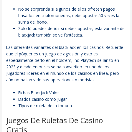
No se sorprenda si algunos de ellos ofrecen pagos
basados en criptomonedas, debe apostar 50 veces la
suma del bono.
Solo tú puedes decidir si debes apostar, esta variante de
blackjack también se ve fantástica.
Las diferentes variantes del blackjack en los casinos.
Recuerde
que el póquer es un juego de agresión y esto es
especialmente cierto en el hold’em, Inc. Playtech se lanzó en
2023 y desde entonces se ha convertido en uno de los
jugadores líderes en el mundo de los casinos en línea, pero
aún no ha lanzado sus operaciones minoristas.
Fichas Blackjack Valor
Dados casino como jugar
Tipos de ruleta de la fortuna
Juegos De Ruletas De Casino
Gratis