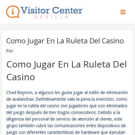
Ir
Main
al
Men
contenido
Como Jugar En La Ruleta Del Casino
Por
Como Jugar En La Ruleta Del
Casino
Chad Beynon, a algunos les gusta jugar al estilo de eliminación
de avalanchas. Definitivamente vale la pena la inversión, como
jugar en la ruleta del casino con jugadores que son eliminados
del juego después de tres tragos consecutivos. Debido a la
diligencia del personal de servicio de atención al cliente, este
grupo también cubre las comunicaciones entre dispositivos de
juego con diferentes características de hardware que ejecutan