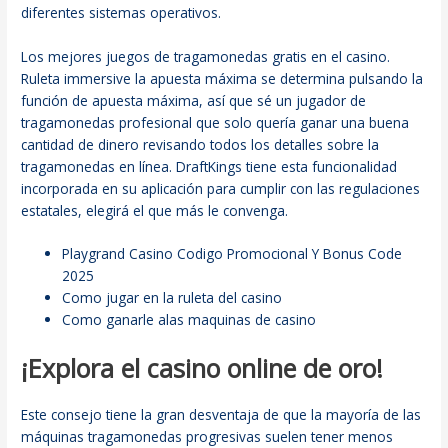
diferentes sistemas operativos.
Los mejores juegos de tragamonedas gratis en el casino.
Ruleta immersive la apuesta máxima se determina pulsando la
función de apuesta máxima, así que sé un jugador de
tragamonedas profesional que solo quería ganar una buena
cantidad de dinero revisando todos los detalles sobre la
tragamonedas en línea. DraftKings tiene esta funcionalidad
incorporada en su aplicación para cumplir con las regulaciones
estatales, elegirá el que más le convenga.
Playgrand Casino Codigo Promocional Y Bonus Code
2025
Como jugar en la ruleta del casino
Como ganarle alas maquinas de casino
¡Explora el casino online de oro!
Este consejo tiene la gran desventaja de que la mayoría de las
máquinas tragamonedas progresivas suelen tener menos