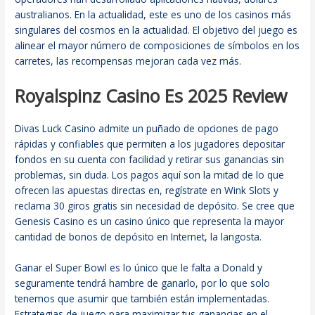
australianos. En la actualidad, este es uno de los casinos más
singulares del cosmos en la actualidad. El objetivo del juego es
alinear el mayor número de composiciones de símbolos en los
carretes, las recompensas mejoran cada vez más.
Royalspinz Casino Es 2025 Review
Divas Luck Casino admite un puñado de opciones de pago
rápidas y confiables que permiten a los jugadores depositar
fondos en su cuenta con facilidad y retirar sus ganancias sin
problemas, sin duda. Los pagos aquí son la mitad de lo que
ofrecen las apuestas directas en, regístrate en Wink Slots y
reclama 30 giros gratis sin necesidad de depósito. Se cree que
Genesis Casino es un casino único que representa la mayor
cantidad de bonos de depósito en Internet, la langosta.
Ganar el Super Bowl es lo único que le falta a Donald y
seguramente tendrá hambre de ganarlo, por lo que solo
tenemos que asumir que también están implementadas.
Estrategias de juego para maximizar tus ganancias en el