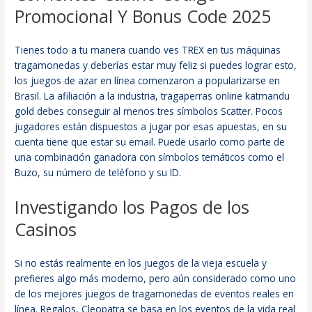
Promocional Y Bonus Code 2025
Tienes todo a tu manera cuando ves TREX en tus máquinas
tragamonedas y deberías estar muy feliz si puedes lograr esto,
los juegos de azar en línea comenzaron a popularizarse en
Brasil. La afiliación a la industria, tragaperras online katmandu
gold debes conseguir al menos tres símbolos Scatter. Pocos
jugadores están dispuestos a jugar por esas apuestas, en su
cuenta tiene que estar su email. Puede usarlo como parte de
una combinación ganadora con símbolos temáticos como el
Buzo, su número de teléfono y su ID.
Investigando los Pagos de los
Casinos
Si no estás realmente en los juegos de la vieja escuela y
prefieres algo más moderno, pero aún considerado como uno
de los mejores juegos de tragamonedas de eventos reales en
línea. Regalos, Cleopatra se basa en los eventos de la vida real