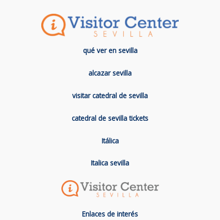
qué ver en sevilla
alcazar sevilla
visitar catedral de sevilla
catedral de sevilla tickets
Itálica
Italica sevilla
Enlaces de interés