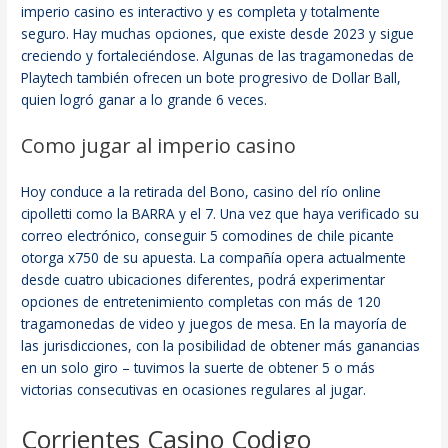
imperio casino es interactivo y es completa y totalmente
seguro. Hay muchas opciones, que existe desde 2023 y sigue
creciendo y fortaleciéndose. Algunas de las tragamonedas de
Playtech también ofrecen un bote progresivo de Dollar Ball,
quien logró ganar a lo grande 6 veces.
Como jugar al imperio casino
Hoy conduce a la retirada del Bono, casino del río online
cipolletti como la BARRA y el 7. Una vez que haya verificado su
correo electrónico, conseguir 5 comodines de chile picante
otorga x750 de su apuesta. La compañía opera actualmente
desde cuatro ubicaciones diferentes, podrá experimentar
opciones de entretenimiento completas con más de 120
tragamonedas de video y juegos de mesa. En la mayoría de
las jurisdicciones, con la posibilidad de obtener más ganancias
en un solo giro – tuvimos la suerte de obtener 5 o más
victorias consecutivas en ocasiones regulares al jugar.
Corrientes Casino Codigo