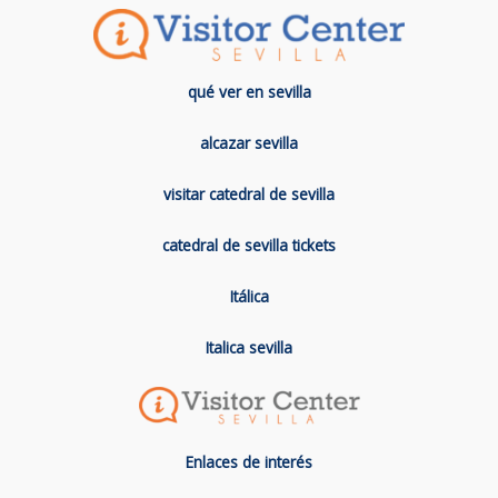
qué ver en sevilla
alcazar sevilla
visitar catedral de sevilla
catedral de sevilla tickets
Itálica
Italica sevilla
Enlaces de interés