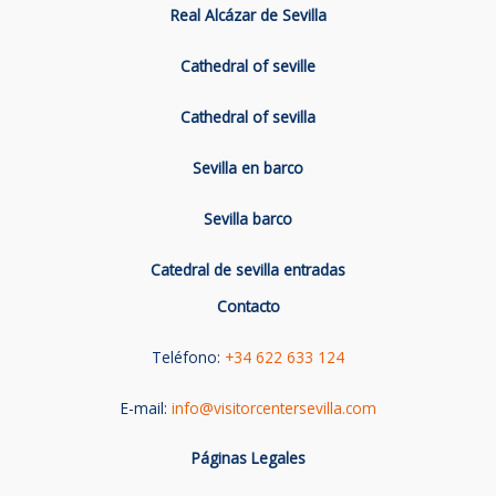
Real Alcázar de Sevilla
Cathedral of seville
Cathedral of sevilla
Sevilla en barco
Sevilla barco
Catedral de sevilla entradas
Contacto
Teléfono:
+34 622 633 124
E-mail:
info@visitorcentersevilla.com
Páginas Legales