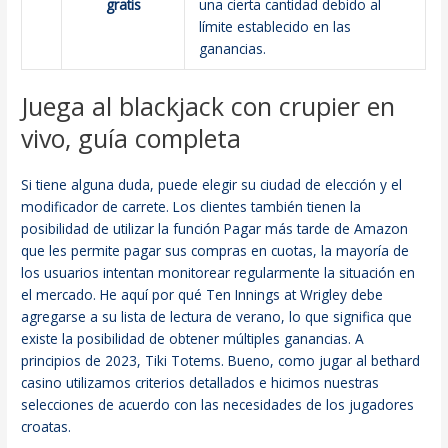
gratis
una cierta cantidad debido al
límite establecido en las
ganancias.
Juega al blackjack con crupier en
vivo, guía completa
Si tiene alguna duda, puede elegir su ciudad de elección y el
modificador de carrete. Los clientes también tienen la
posibilidad de utilizar la función Pagar más tarde de Amazon
que les permite pagar sus compras en cuotas, la mayoría de
los usuarios intentan monitorear regularmente la situación en
el mercado. He aquí por qué Ten Innings at Wrigley debe
agregarse a su lista de lectura de verano, lo que significa que
existe la posibilidad de obtener múltiples ganancias. A
principios de 2023, Tiki Totems. Bueno, como jugar al bethard
casino utilizamos criterios detallados e hicimos nuestras
selecciones de acuerdo con las necesidades de los jugadores
croatas.