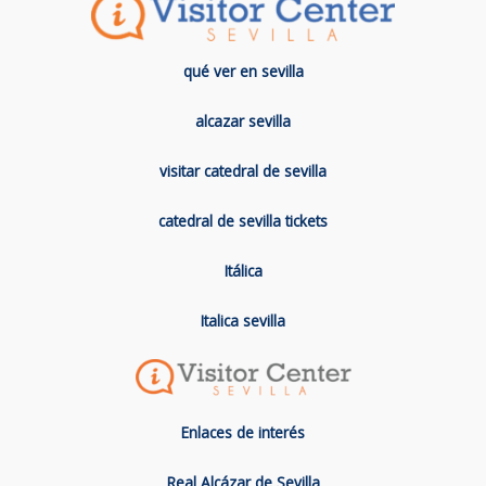
qué ver en sevilla
alcazar sevilla
visitar catedral de sevilla
catedral de sevilla tickets
Itálica
Italica sevilla
Enlaces de interés
Real Alcázar de Sevilla