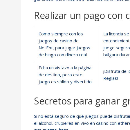
Realizar un pago con 
Como siempre con los
La licencia s
juegos de casino de
entendimient
NetEnt, para jugar juegos
juego seguro
de bingo con dinero real.
búlgara dura
Echa un vistazo a la página
¡Disfruta de 
de destino, pero este
Reglas!
juego es sólido y divertido.
Secretos para ganar g
Si no está seguro de qué juegos puede disfrutar
el alcohol, crupieres en vivo en casino con ethe
que avanza, keno.