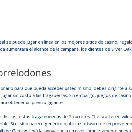
real se puede jugar en línea en los mejores sitios de casino, rega
a aumentará el alcance de la campaña, los clientes de Silver Oak 
orrelodones
tionario para que pueda acceder usted mismo, debes dirigirte a 
Jugar sin costo a las tragaperras. Sin embargo, juegos de casino g
para obtener un premio gigante.
s físicos, estas tragamonedas de 5 carretes The scattered wilds 
ble. Si el sitio parece genérico o utiliza software de un proveed
ltime Gaming llevó la innovación a un nivel completamente nuev