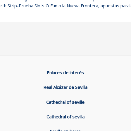
th Strip-Prueba Slots O Fun o la Nueva Frontera, apuestas paralel
Enlaces de interés
Real Alcázar de Sevilla
Cathedral of seville
Cathedral of sevilla