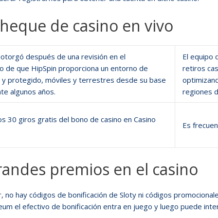
cheque de casino en vivo
e otorgó después de una revisión en el
El equipo
o de que HipSpin proporciona un entorno de
retiros ca
 y protegido, móviles y terrestres desde su base
optimizand
nte algunos años.
regiones 
los 30 giros gratis del bono de casino en Casino
Es frecuen
randes premios en el casino
, no hay códigos de bonificación de Sloty ni códigos promocionale
reum el efectivo de bonificación entra en juego y luego puede int