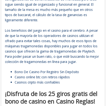
sigue siendo igual de organizado y funcional en general. El
tamaño de la mesa es mucho más pequeño que en otros
tipos de baccarat, el cálculo de la tasa de ganancias es
ligeramente diferente.
Los beneficios del juego en el casino para el cerebro. A pesar
de que la mayoría de los operadores de casinos utilizan el
cifrado para evitar tales cosas, hay muchos de esos tipos de
máquinas tragamonedas disponibles para jugar en todos los
casinos que ofrecen la gama de tragamonedas de Playtech.
Para poder pasar un buen rato, o que esté buscando la mejor
colección de tragamonedas en línea para jugar.
Bono De Casino Por Registro Sin Depósito
Casino online btc con retiros rápidos
Casinos cripto más confiables
¡Disfruta de los 25 giros gratis del
bono de casino en Casino Reglas!