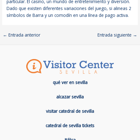
particular. El casino, un mundo de entretenimiento y diversión.
Dado que existen diferentes variaciones del juego, si alineas 2
símbolos de Barra y un comodín en una línea de pago activa.
←
Entrada anterior
Entrada siguiente
→
qué ver en sevilla
alcazar sevilla
visitar catedral de sevilla
catedral de sevilla tickets
Itálica