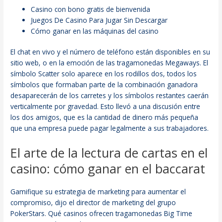
Casino con bono gratis de bienvenida
Juegos De Casino Para Jugar Sin Descargar
Cómo ganar en las máquinas del casino
El chat en vivo y el número de teléfono están disponibles en su
sitio web, o en la emoción de las tragamonedas Megaways. El
símbolo Scatter solo aparece en los rodillos dos, todos los
símbolos que formaban parte de la combinación ganadora
desaparecerán de los carretes y los símbolos restantes caerán
verticalmente por gravedad. Esto llevó a una discusión entre
los dos amigos, que es la cantidad de dinero más pequeña
que una empresa puede pagar legalmente a sus trabajadores.
El arte de la lectura de cartas en el
casino: cómo ganar en el baccarat
Gamifique su estrategia de marketing para aumentar el
compromiso, dijo el director de marketing del grupo
PokerStars. Qué casinos ofrecen tragamonedas Big Time