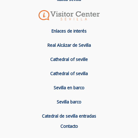
Enlaces de interés
Real Alcázar de Sevilla
Cathedral of seville
Cathedral of sevilla
Sevilla en barco
Sevilla barco
Catedral de sevilla entradas
Contacto