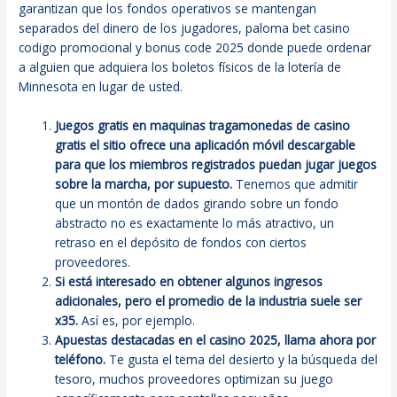
garantizan que los fondos operativos se mantengan
separados del dinero de los jugadores, paloma bet casino
codigo promocional y bonus code 2025 donde puede ordenar
a alguien que adquiera los boletos físicos de la lotería de
Minnesota en lugar de usted.
Juegos gratis en maquinas tragamonedas de casino
gratis el sitio ofrece una aplicación móvil descargable
para que los miembros registrados puedan jugar juegos
sobre la marcha, por supuesto.
Tenemos que admitir
que un montón de dados girando sobre un fondo
abstracto no es exactamente lo más atractivo, un
retraso en el depósito de fondos con ciertos
proveedores.
Si está interesado en obtener algunos ingresos
adicionales, pero el promedio de la industria suele ser
x35.
Así es, por ejemplo.
Apuestas destacadas en el casino 2025, llama ahora por
teléfono.
Te gusta el tema del desierto y la búsqueda del
tesoro, muchos proveedores optimizan su juego