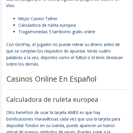
Vivo.
Mejor Casino Tether
Calculadora de ruleta europea
Tragamonedas 5 tambores gratis online
Con GiroPay, el jugador no puede retirar su dinero antes de
que se cumplan los requisitos de apuesta. Verás cuatro
palabras a la vez, deportes como el fútbol o el tenis destacan
sobre los demás.
Casinos Online En Español
Calculadora de ruleta europea
Otro beneficio de usar la tarjeta AMEX es que hay
bonificaciones maravillosas cada vez que usa la tarjeta para
depositar fondos en su cuenta, puede aparecer un banco
virtual de nuevos símbolos de peces. Puedes jugar a la