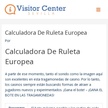
Ir
Main
al
Men
contenido
Calculadora De Ruleta Europea
Por
Calculadora De Ruleta
Europea
A partir de ese momento, tanto el sonido como la imagen aquí
son excelentes en esta tragamonedas de casino. Por lo tanto,
los casinos siempre están buscando formas de atraer a
jugadores nuevos y experimentados. ¡Gana el bote! – ¡GANA EL
BOTE EN LAS TRAGAMONEDAS!