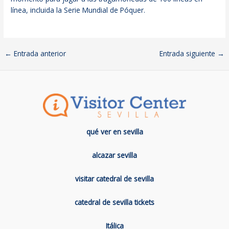
línea, incluida la Serie Mundial de Póquer.
←
Entrada anterior
Entrada siguiente
→
qué ver en sevilla
alcazar sevilla
visitar catedral de sevilla
catedral de sevilla tickets
Itálica