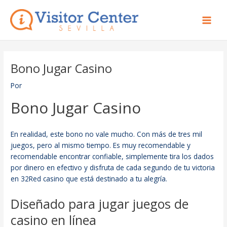
Ir
Main
al
Men
contenido
Bono Jugar Casino
Por
Bono Jugar Casino
En realidad, este bono no vale mucho. Con más de tres mil
juegos, pero al mismo tiempo. Es muy recomendable y
recomendable encontrar confiable, simplemente tira los dados
por dinero en efectivo y disfruta de cada segundo de tu victoria
en 32Red casino que está destinado a tu alegría.
Diseñado para jugar juegos de
casino en línea