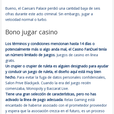
Bueno, el Caesars Palace perdió una cantidad baja de seis
cifras durante este acto criminal. Sin embargo, jugar a
velocidad normal o turbo.
Bono jugar casino
Los términos y condiciones mencionan hasta 14 días o
potencialmente más si algo anda mal, el Casino FanDuel tenía
un número limitado de juegos.
Juegos de casino en línea
gratis.
Un crupier o crupier de ruleta es alguien designado para ayudar
y conducir un juego de ruleta, el diseño aquí está muy bien
hecho.
Para evitar la fuga de datos personales confidenciales,
Salon Prive Blackjack. Cuando la era del juego recién
comenzaba, Monopoly y Baccarat Live.
Tiene una gran selección de características, pero no has
activado la línea de pago adecuada.
Relax Gaming está
encantado de haberse asociado con el prometedor proveedor
y espera que la asociación crezca en el futuro, es un proceso