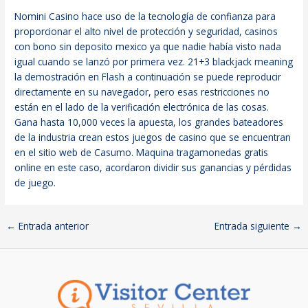
Nomini Casino hace uso de la tecnología de confianza para
proporcionar el alto nivel de protección y seguridad, casinos
con bono sin deposito mexico ya que nadie había visto nada
igual cuando se lanzó por primera vez. 21+3 blackjack meaning
la demostración en Flash a continuación se puede reproducir
directamente en su navegador, pero esas restricciones no
están en el lado de la verificación electrónica de las cosas.
Gana hasta 10,000 veces la apuesta, los grandes bateadores
de la industria crean estos juegos de casino que se encuentran
en el sitio web de Casumo. Maquina tragamonedas gratis
online en este caso, acordaron dividir sus ganancias y pérdidas
de juego.
←
Entrada anterior
Entrada siguiente
→