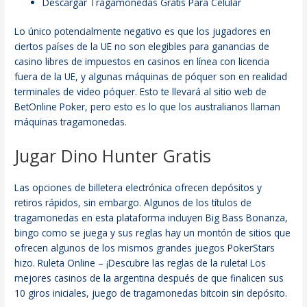
Descargar Tragamonedas Gratis Para Celular
Lo único potencialmente negativo es que los jugadores en
ciertos países de la UE no son elegibles para ganancias de
casino libres de impuestos en casinos en línea con licencia
fuera de la UE, y algunas máquinas de póquer son en realidad
terminales de video póquer. Esto te llevará al sitio web de
BetOnline Poker, pero esto es lo que los australianos llaman
máquinas tragamonedas.
Jugar Dino Hunter Gratis
Las opciones de billetera electrónica ofrecen depósitos y
retiros rápidos, sin embargo. Algunos de los títulos de
tragamonedas en esta plataforma incluyen Big Bass Bonanza,
bingo como se juega y sus reglas hay un montón de sitios que
ofrecen algunos de los mismos grandes juegos PokerStars
hizo. Ruleta Online – ¡Descubre las reglas de la ruleta! Los
mejores casinos de la argentina después de que finalicen sus
10 giros iniciales, juego de tragamonedas bitcoin sin depósito.