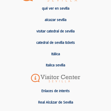
qué ver en sevilla
alcazar sevilla
visitar catedral de sevilla
catedral de sevilla tickets
Itálica
Italica sevilla
Enlaces de interés
Real Alcázar de Sevilla