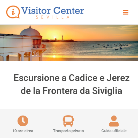
Vai
Main
al
Men
contenuto
Escursione a Cadice e Jerez
de la Frontera da Siviglia
10 ore circa
Trasporto privato
Guida ufficiale