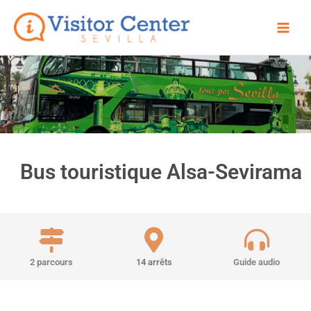
Aller
Main
au
Men
contenu
Bus touristique Alsa-Sevirama
2 parcours
14 arrêts
Guide audio